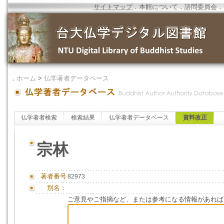
サイトマップ
．
本館について
．
諮問委員会
．
．
ホーム
>
仏学著者データベース
仏学著者検索
検索結果
仏学著者データベース
資料改正
宗林
著者番号
82973
別名：
ご意見やご指摘など、または参考になる情報があれば