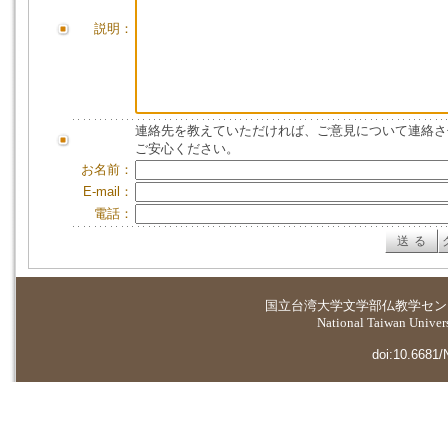
説明：
連絡先を教えていただければ、ご意見について連絡さ
ご安心ください。
お名前：
E-mail：
電話：
国立台湾大学
文学部仏教学セン
National Taiwan Universi
doi:10.6681