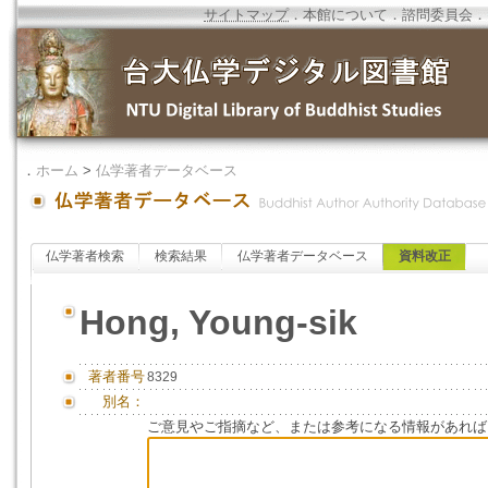
サイトマップ
．
本館について
．
諮問委員会
．
．
ホーム
>
仏学著者データベース
仏学著者検索
検索結果
仏学著者データベース
資料改正
Hong, Young-sik
著者番号
8329
別名：
ご意見やご指摘など、または参考になる情報があれば