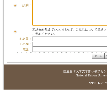
説明：
連絡先を教えていただければ、ご意見について連絡さ
ご安心ください。
お名前：
E-mail：
電話：
国立台湾大学
文学部仏教学セン
National Taiwan Universi
doi:10.6681