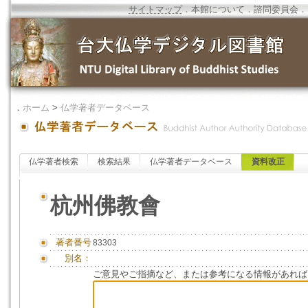
サイトマップ
．
本館について
．
諮問委員会
．
．
ホーム
>
仏学著者データベース
仏学著者検索
検索結果
仏学著者データベース
資料改正
杭州佛教會
著者番号
83303
別名：
ご意見やご指摘など、または参考になる情報があれば