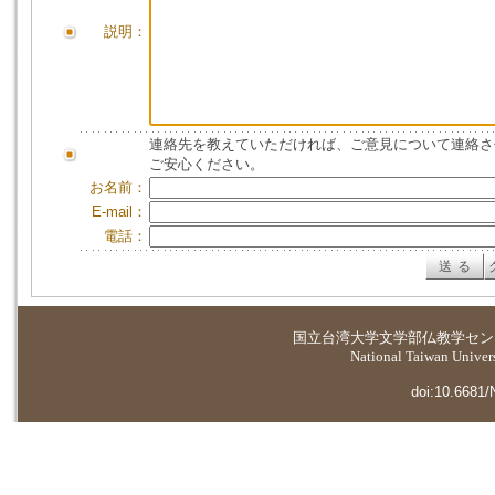
説明：
連絡先を教えていただければ、ご意見について連絡さ
ご安心ください。
お名前：
E-mail：
電話：
国立台湾大学
文学部仏教学セン
National Taiwan Universi
doi:10.6681