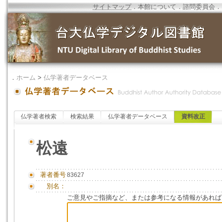
サイトマップ
．
本館について
．
諮問委員会
．
．
ホーム
>
仏学著者データベース
仏学著者検索
検索結果
仏学著者データベース
資料改正
松遠
著者番号
83627
別名：
ご意見やご指摘など、または参考になる情報があれば