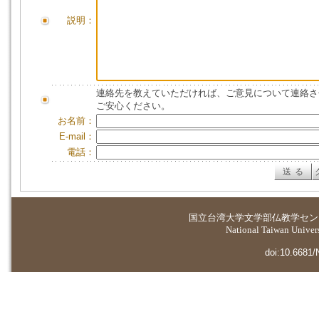
説明：
連絡先を教えていただければ、ご意見について連絡さ
ご安心ください。
お名前：
E-mail：
電話：
国立台湾大学
文学部仏教学セン
National Taiwan Universi
doi:10.6681