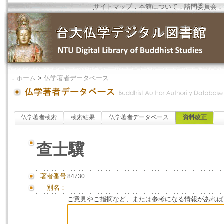
サイトマップ
．
本館について
．
諮問委員会
．
．
ホーム
>
仏学著者データベース
仏学著者検索
検索結果
仏学著者データベース
資料改正
查士驥
著者番号
84730
別名：
ご意見やご指摘など、または参考になる情報があれば