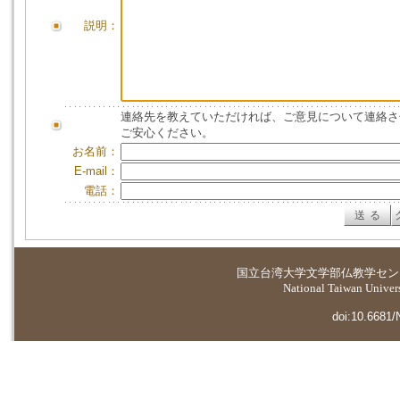
説明：
連絡先を教えていただければ、ご意見について連絡さ
ご安心ください。
お名前：
E-mail：
電話：
国立台湾大学
文学部仏教学セン
National Taiwan Universi
doi:10.6681