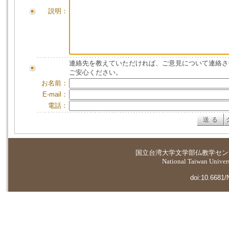
説明：
連絡先を教えていただければ、ご意見について連絡さ
ご安心ください。
お名前：
E-mail：
電話：
国立台湾大学
文学部仏教学セン
National Taiwan Universi
doi:10.6681