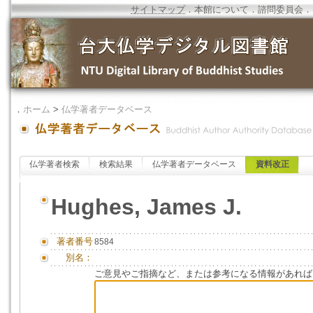
サイトマップ
．
本館について
．
諮問委員会
．
．
ホーム
>
仏学著者データベース
仏学著者検索
検索結果
仏学著者データベース
資料改正
Hughes, James J.
著者番号
8584
別名：
ご意見やご指摘など、または参考になる情報があれば