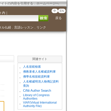
サイトの内容を引用する
．
ホームページへ
中
EN
ト内
｜
戻る
タル仏経
言語レッスン
リンク
．
．
関連サイト
。
人名規範檢索
。
佛教著者人名權威資料庫
。
佛學名相規範資料庫
。
人名權威明清人物傳記資料
查詢
。
CiNii Author Search
Library of Congress
。
Authorities
VIAF(Virtual International
。
Authority File)