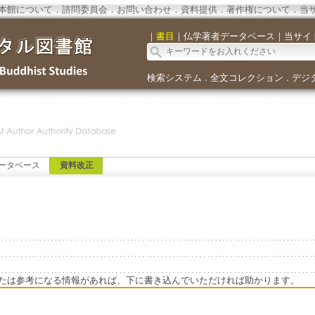
本館について
．
諮問委員会
．
お問い合わせ
．
資料提供
．
著作権について
．
当
｜
書目
｜
仏学著者データベース
｜
当サイ
検索システム
全文コレクション
デジ
．
．
ータベース
資料改正
たは参考になる情報があれば、下に書き込んでいただければ助かります。