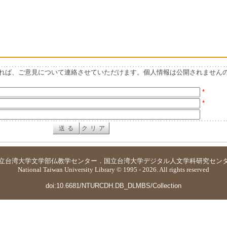
れば、ご意見について連絡させていただけます。個人情報は公開されません
*
*
立台湾大学
文学部仏教学センター
．
国立台湾大学デジタル人文学科研究セン
National Taiwan University Library © 1995 - 2026. All rights reserved
doi:10.6681/NTURCDH.DB_DLMBS/Collection