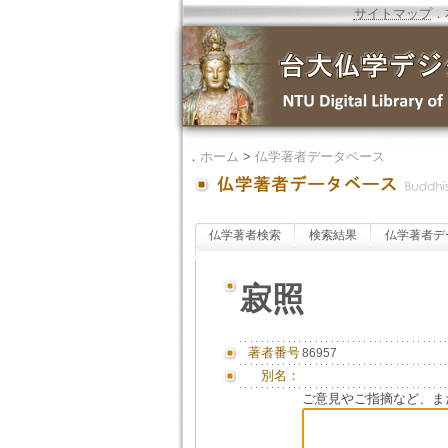
サイトマップ
．
．
ホーム
>
仏学著者データベース
仏学著者検索
検索結果
仏学著者デ
寂照
著者番号
86957
別名：
ご意見やご指摘など、ま