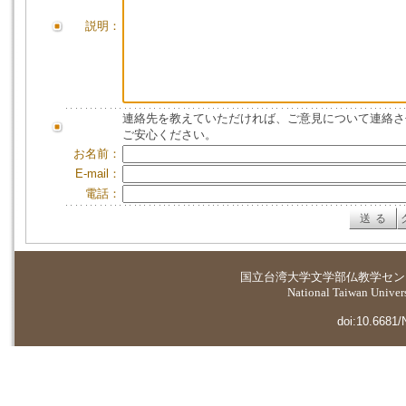
説明：
連絡先を教えていただければ、ご意見について連絡さ
ご安心ください。
お名前：
E-mail：
電話：
国立台湾大学
文学部仏教学セン
National Taiwan Universi
doi:10.6681