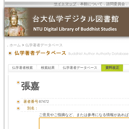
サイトマップ
．
本館について
．
諮問委員会
．
．
ホーム
>
仏学著者データベース
仏学著者検索
検索結果
仏学著者データベース
資料改正
張嘉
著者番号
87472
別名：
ご意見やご指摘など、または参考になる情報があれば