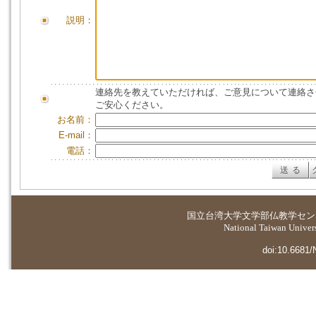
説明：
連絡先を教えていただければ、ご意見について連絡さ
ご安心ください。
お名前：
E-mail：
電話：
国立台湾大学
文学部仏教学セン
National Taiwan Universi
doi:10.6681