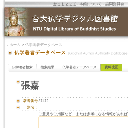
サイトマップ
．
本館について
．
諮問委員会
．
．
ホーム
>
仏学著者データベース
仏学著者検索
検索結果
仏学著者データベース
資料改正
張嘉
著者番号
87472
別名：
ご意見やご指摘など、または参考になる情報があれば