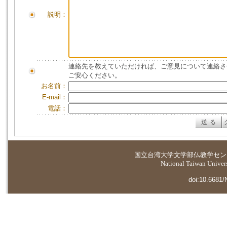
説明：
連絡先を教えていただければ、ご意見について連絡さ
ご安心ください。
お名前：
E-mail：
電話：
国立台湾大学
文学部仏教学セン
National Taiwan Universi
doi:10.6681