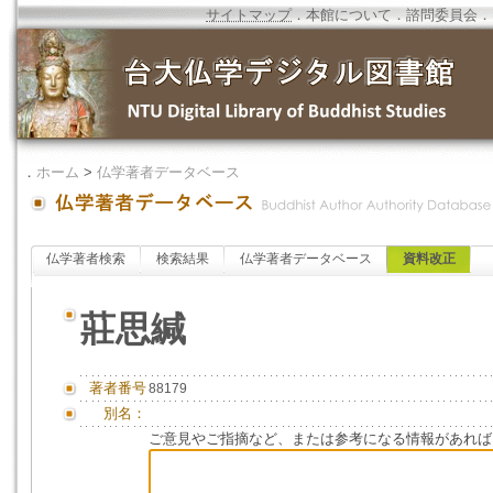
サイトマップ
．
本館について
．
諮問委員会
．
．
ホーム
>
仏学著者データベース
仏学著者検索
検索結果
仏学著者データベース
資料改正
莊思緘
著者番号
88179
別名：
ご意見やご指摘など、または参考になる情報があれば