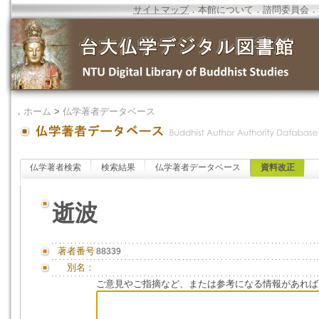
サイトマップ
．
本館について
．
諮問委員会
．
．
ホーム
>
仏学著者データベース
仏学著者検索
検索結果
仏学著者データベース
資料改正
逝波
著者番号
88339
別名：
ご意見やご指摘など、または参考になる情報があれば