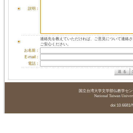
説明：
連絡先を教えていただければ、ご意見について連絡さ
ご安心ください。
お名前：
E-mail：
電話：
国立台湾大学
文学部仏教学セン
National Taiwan Universi
doi:10.6681