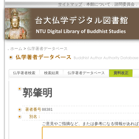
サイトマップ
．
本館について
．
諮問委員会
．
．
ホーム
>
仏学著者データベース
仏学著者検索
検索結果
仏学著者データベース
資料改正
郭肇明
著者番号
88381
別名：
ご意見やご指摘など、または参考になる情報があれば