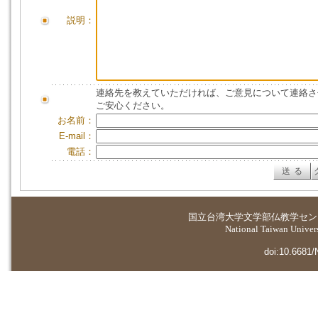
説明：
連絡先を教えていただければ、ご意見について連絡さ
ご安心ください。
お名前：
E-mail：
電話：
国立台湾大学
文学部仏教学セン
National Taiwan Universi
doi:10.6681