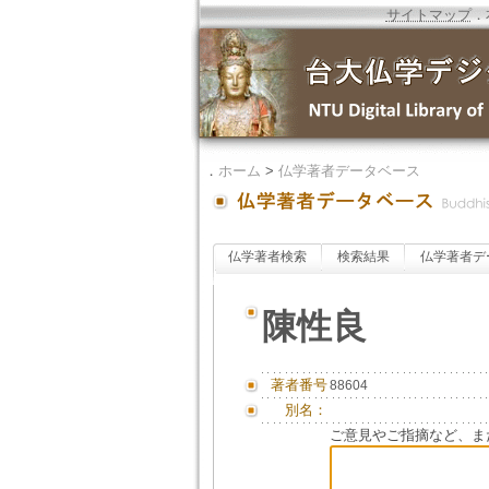
サイトマップ
．
．
ホーム
>
仏学著者データベース
仏学著者検索
検索結果
仏学著者デ
陳性良
著者番号
88604
別名：
ご意見やご指摘など、ま