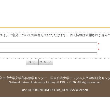
れば、ご意見について連絡させていただけます。個人情報は公開されません
*
*
立台湾大学
文学部仏教学センター
．
国立台湾大学デジタル人文学科研究セン
National Taiwan University Library © 1995 - 2026. All rights reserved
doi:10.6681/NTURCDH.DB_DLMBS/Collection