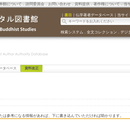
本館について
．
諮問委員会
．
お問い合わせ
．
資料提供
．
著作権について
．
当
｜
書目
｜
仏学著者データベース
｜
当サイ
検索システム
全文コレクション
デジ
．
．
ータベース
資料改正
たは参考になる情報があれば、下に書き込んでいただければ助かります。