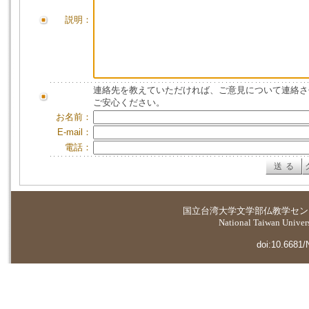
説明：
連絡先を教えていただければ、ご意見について連絡さ
ご安心ください。
お名前：
E-mail：
電話：
国立台湾大学
文学部仏教学セン
National Taiwan Universi
doi:10.6681