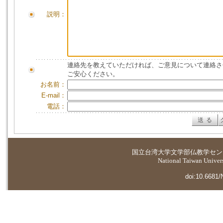
説明：
連絡先を教えていただければ、ご意見について連絡さ
ご安心ください。
お名前：
E-mail：
電話：
国立台湾大学
文学部仏教学セン
National Taiwan Universi
doi:10.6681