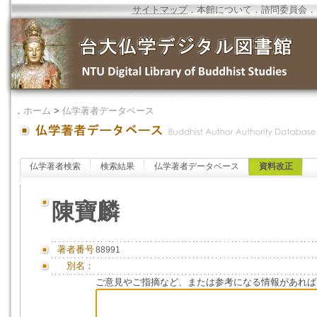
サイトマップ
．
本館について
．
諮問委員会
．
．
ホーム
>
仏学著者データベース
仏学著者検索
検索結果
仏学著者データベース
資料改正
陳寶麟
著者番号
88991
別名：
ご意見やご指摘など、または参考になる情報があれば