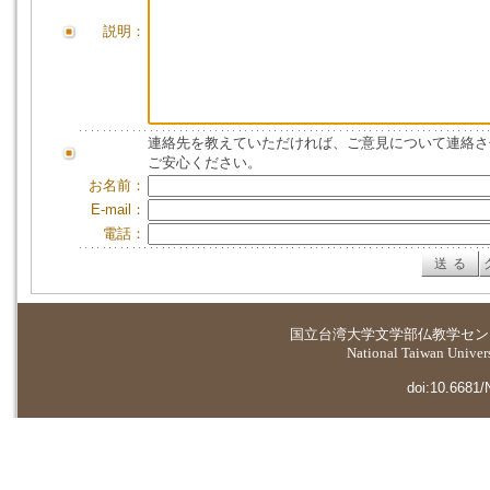
説明：
連絡先を教えていただければ、ご意見について連絡さ
ご安心ください。
お名前：
E-mail：
電話：
国立台湾大学
文学部仏教学セン
National Taiwan Universi
doi:10.6681