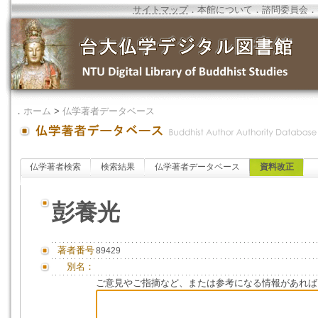
サイトマップ
．
本館について
．
諮問委員会
．
．
ホーム
>
仏学著者データベース
仏学著者検索
検索結果
仏学著者データベース
資料改正
彭養光
著者番号
89429
別名：
ご意見やご指摘など、または参考になる情報があれば