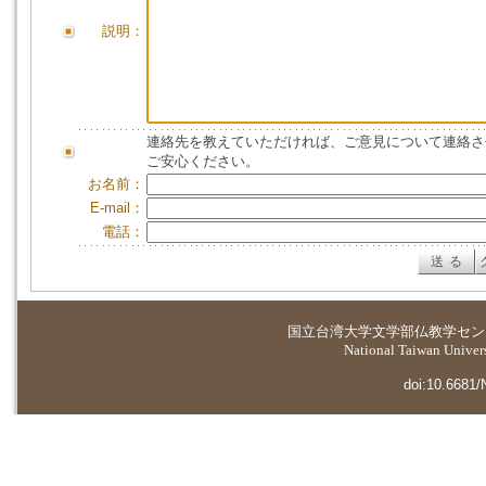
説明：
連絡先を教えていただければ、ご意見について連絡さ
ご安心ください。
お名前：
E-mail：
電話：
国立台湾大学
文学部仏教学セン
National Taiwan Universi
doi:10.6681