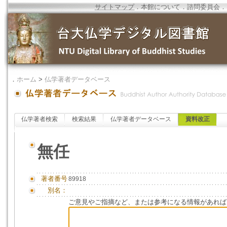
サイトマップ
．
本館について
．
諮問委員会
．
．
ホーム
>
仏学著者データベース
仏学著者検索
検索結果
仏学著者データベース
資料改正
無任
著者番号
89918
別名：
ご意見やご指摘など、または参考になる情報があれば