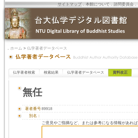
サイトマップ
．
本館について
．
諮問委員会
．
．
ホーム
>
仏学著者データベース
仏学著者検索
検索結果
仏学著者データベース
資料改正
無任
著者番号
89918
別名：
ご意見やご指摘など、または参考になる情報があれば