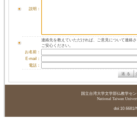
説明：
連絡先を教えていただければ、ご意見について連絡さ
ご安心ください。
お名前：
E-mail：
電話：
国立台湾大学
文学部仏教学セン
National Taiwan Universi
doi:10.6681