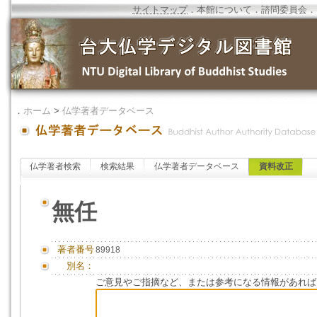
サイトマップ
．
本館について
．
諮問委員会
．
．
ホーム
>
仏学著者データベース
仏学著者検索
検索結果
仏学著者データベース
資料改正
無任
著者番号
89918
別名：
ご意見やご指摘など、または参考になる情報があれば