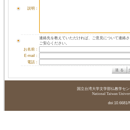
説明：
連絡先を教えていただければ、ご意見について連絡さ
ご安心ください。
お名前：
E-mail：
電話：
国立台湾大学
文学部仏教学セン
National Taiwan Universi
doi:10.6681