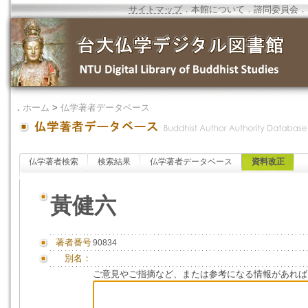
サイトマップ
．
本館について
．
諮問委員会
．
．
ホーム
>
仏学著者データベース
仏学著者検索
検索結果
仏学著者データベース
資料改正
黃健六
著者番号
90834
別名：
ご意見やご指摘など、または参考になる情報があれば