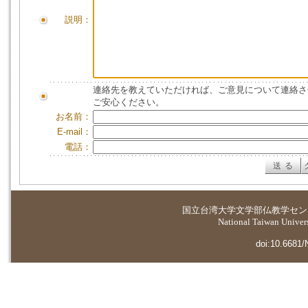
説明：
連絡先を教えていただければ、ご意見について連絡さ
ご安心ください。
お名前：
E-mail：
電話：
国立台湾大学
文学部仏教学セン
National Taiwan Universi
doi:10.6681