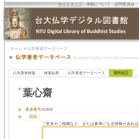
サイトマップ
．
本館について
．
諮問委員会
．
．
ホーム
>
仏学著者データベース
仏学著者検索
検索結果
仏学著者データベース
資料改正
葉心齋
著者番号
91809
別名：
ご意見やご指摘など、または参考になる情報があれば