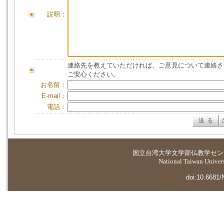
説明：
連絡先を教えていただければ、ご意見について連絡さ
ご安心ください。
お名前：
E-mail：
電話：
国立台湾大学
文学部仏教学セン
National Taiwan Universi
doi:10.6681