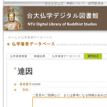
サイトマップ
．
本館について
．
諮問委員会
．
．
ホーム
>
仏学著者データベース
仏学著者検索
検索結果
仏学著者データベース
資料改正
達因
著者番号
92086
別名：
ご意見やご指摘など、または参考になる情報があれば