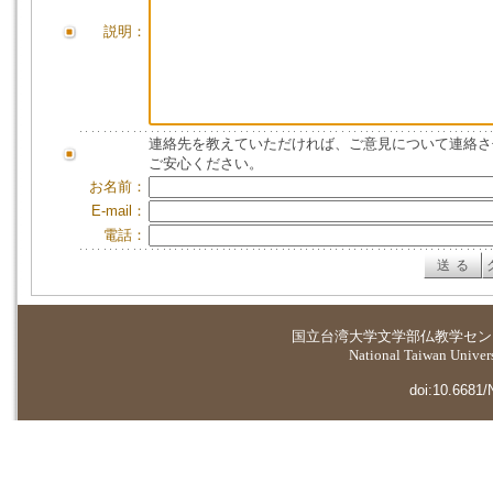
説明：
連絡先を教えていただければ、ご意見について連絡さ
ご安心ください。
お名前：
E-mail：
電話：
国立台湾大学
文学部仏教学セン
National Taiwan Universi
doi:10.6681