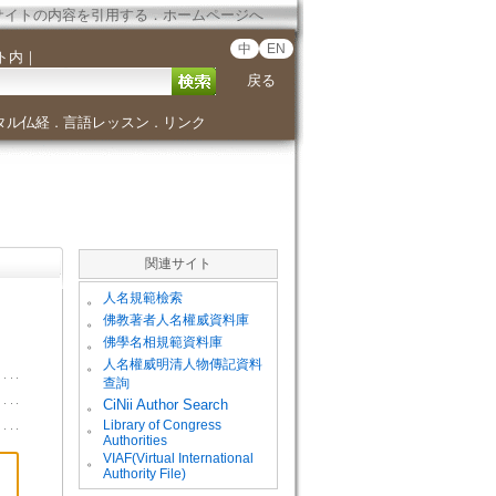
サイトの内容を引用する
．
ホームページへ
中
EN
ト内
｜
戻る
タル仏経
言語レッスン
リンク
．
．
関連サイト
。
人名規範檢索
。
佛教著者人名權威資料庫
。
佛學名相規範資料庫
。
人名權威明清人物傳記資料
查詢
。
CiNii Author Search
Library of Congress
。
Authorities
VIAF(Virtual International
。
Authority File)