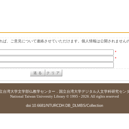
れば、ご意見について連絡させていただけます。個人情報は公開されません
*
*
立台湾大学
文学部仏教学センター
．
国立台湾大学デジタル人文学科研究セン
National Taiwan University Library © 1995 - 2026. All rights reserved
doi:10.6681/NTURCDH.DB_DLMBS/Collection