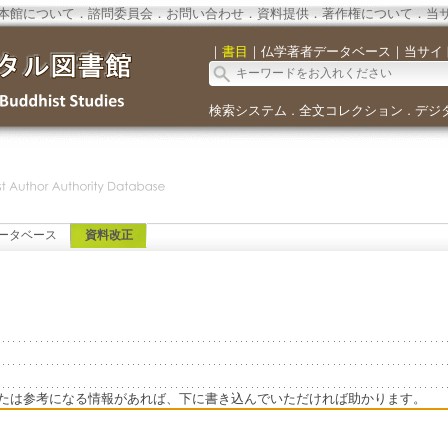
本館について
．
諮問委員会
．
お問い合わせ
．
資料提供
．
著作権について
．
当
｜
書目
｜
仏学著者データベース
｜
当サイ
検索システム
全文コレクション
デジ
．
．
ータベース
資料改正
たは参考になる情報があれば、下に書き込んでいただければ助かります。