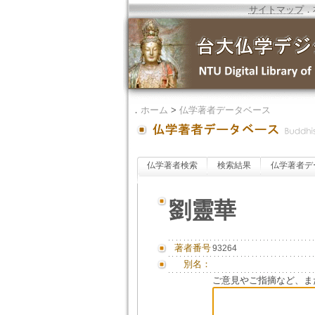
サイトマップ
．
．
ホーム
>
仏学著者データベース
仏学著者検索
検索結果
仏学著者デ
劉靈華
著者番号
93264
別名：
ご意見やご指摘など、ま