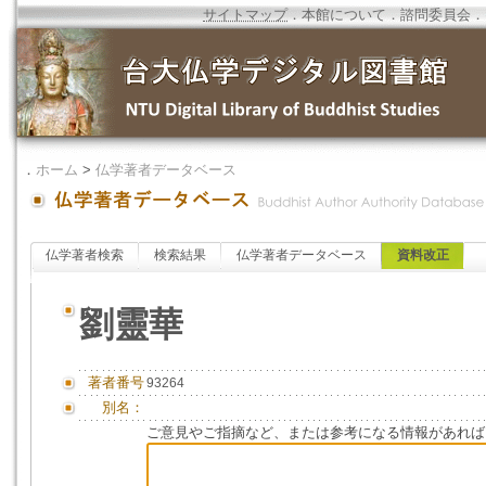
サイトマップ
．
本館について
．
諮問委員会
．
．
ホーム
>
仏学著者データベース
仏学著者検索
検索結果
仏学著者データベース
資料改正
劉靈華
著者番号
93264
別名：
ご意見やご指摘など、または参考になる情報があれば