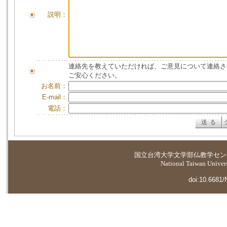
説明：
連絡先を教えていただければ、ご意見について連絡さ
ご安心ください。
お名前：
E-mail：
電話：
国立台湾大学
文学部仏教学セン
National Taiwan Universi
doi:10.6681