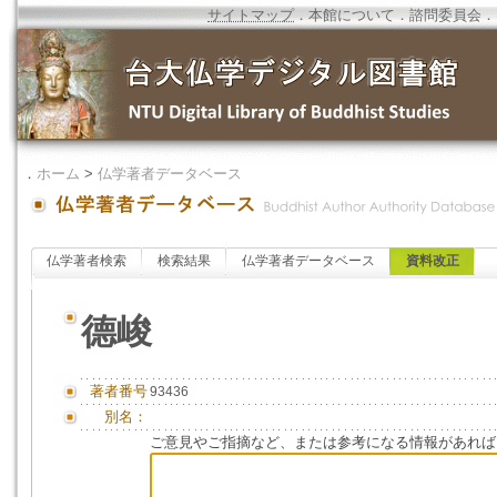
サイトマップ
．
本館について
．
諮問委員会
．
．
ホーム
>
仏学著者データベース
仏学著者検索
検索結果
仏学著者データベース
資料改正
德峻
著者番号
93436
別名：
ご意見やご指摘など、または参考になる情報があれば