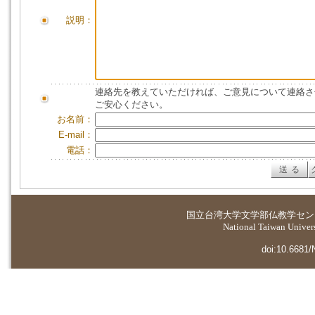
説明：
連絡先を教えていただければ、ご意見について連絡さ
ご安心ください。
お名前：
E-mail：
電話：
国立台湾大学
文学部仏教学セン
National Taiwan Universi
doi:10.6681