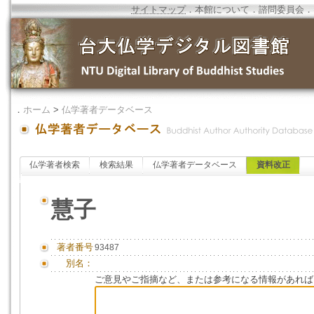
サイトマップ
．
本館について
．
諮問委員会
．
．
ホーム
>
仏学著者データベース
仏学著者検索
検索結果
仏学著者データベース
資料改正
慧子
著者番号
93487
別名：
ご意見やご指摘など、または参考になる情報があれば