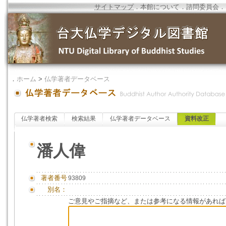
サイトマップ
．
本館について
．
諮問委員会
．
．
ホーム
>
仏学著者データベース
仏学著者検索
検索結果
仏学著者データベース
資料改正
潘人偉
著者番号
93809
別名：
ご意見やご指摘など、または参考になる情報があれば