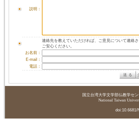
説明：
連絡先を教えていただければ、ご意見について連絡さ
ご安心ください。
お名前：
E-mail：
電話：
国立台湾大学
文学部仏教学セン
National Taiwan Universi
doi:10.6681