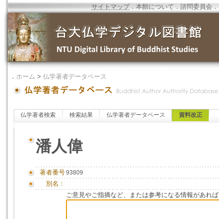
サイトマップ
．
本館について
．
諮問委員会
．
．
ホーム
>
仏学著者データベース
仏学著者検索
検索結果
仏学著者データベース
資料改正
潘人偉
著者番号
93809
別名：
ご意見やご指摘など、または参考になる情報があれば