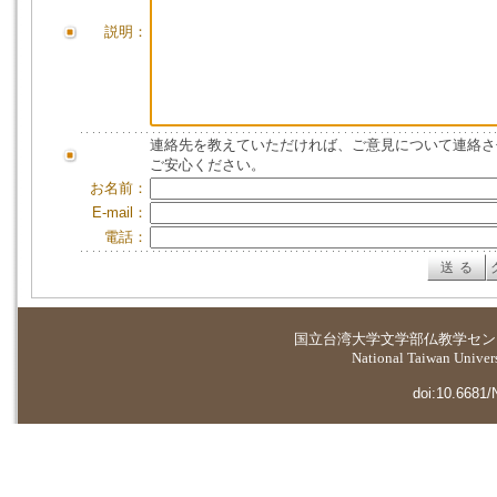
説明：
連絡先を教えていただければ、ご意見について連絡さ
ご安心ください。
お名前：
E-mail：
電話：
国立台湾大学
文学部仏教学セン
National Taiwan Universi
doi:10.6681