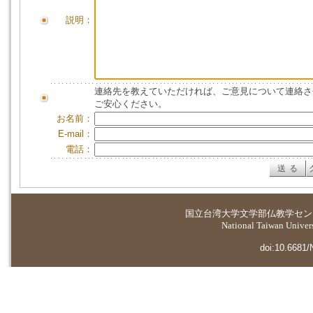
説明：
連絡先を教えていただければ、ご意見について連絡さ
ご安心ください。
お名前：
E-mail：
電話：
国立台湾大学
文学部仏教学セン
National Taiwan Universi
doi:10.6681