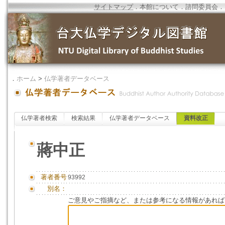
サイトマップ
．
本館について
．
諮問委員会
．
．
ホーム
>
仏学著者データベース
仏学著者検索
検索結果
仏学著者データベース
資料改正
蔣中正
著者番号
93992
別名：
ご意見やご指摘など、または参考になる情報があれば