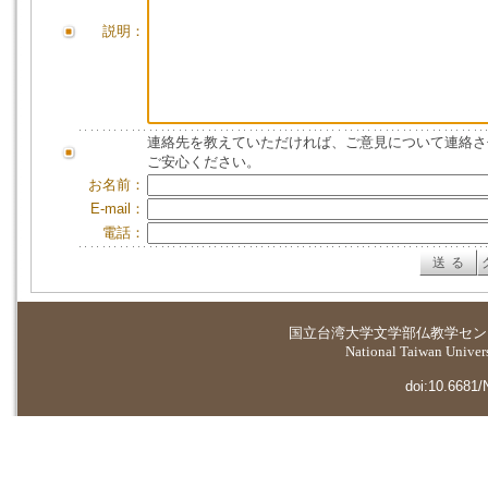
説明：
連絡先を教えていただければ、ご意見について連絡さ
ご安心ください。
お名前：
E-mail：
電話：
国立台湾大学
文学部仏教学セン
National Taiwan Universi
doi:10.6681