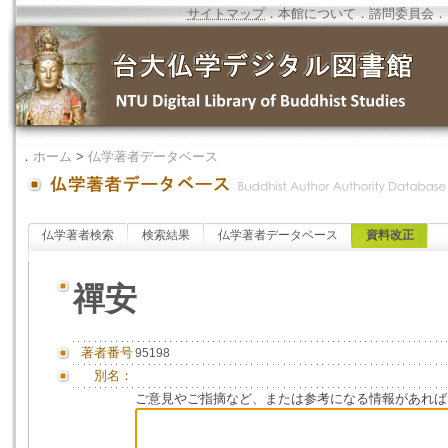
サイトマップ
．
本館について
．
諮問委員会
．
．
ホーム
>
仏学著者データベース
仏学著者検索
検索結果
仏学著者データベース
資料改正
禪安
著者番号
95198
別名：
ご意見やご指摘など、または参考になる情報があれば