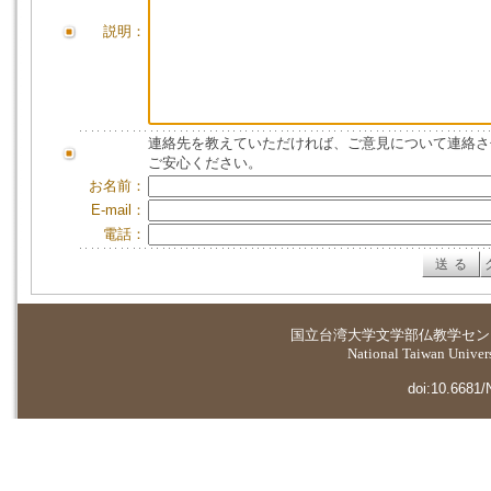
説明：
連絡先を教えていただければ、ご意見について連絡さ
ご安心ください。
お名前：
E-mail：
電話：
国立台湾大学
文学部仏教学セン
National Taiwan Universi
doi:10.6681