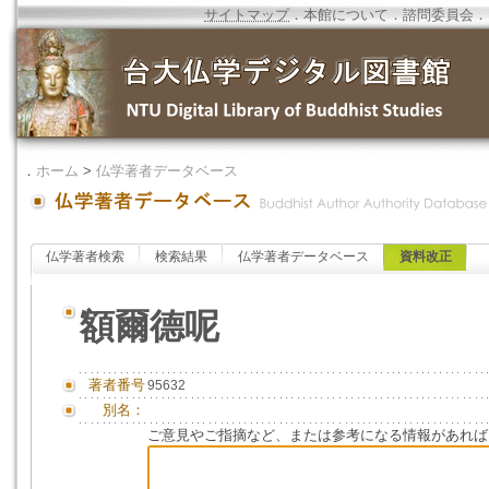
サイトマップ
．
本館について
．
諮問委員会
．
．
ホーム
>
仏学著者データベース
仏学著者検索
検索結果
仏学著者データベース
資料改正
額爾德呢
著者番号
95632
別名：
ご意見やご指摘など、または参考になる情報があれば