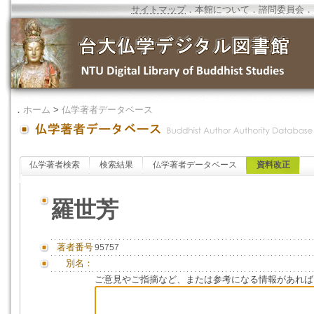
サイトマップ
．
本館について
．
諮問委員会
．
．
ホーム
>
仏学著者データベース
仏学著者検索
検索結果
仏学著者データベース
資料改正
羅世芳
著者番号
95757
別名：
ご意見やご指摘など、または参考になる情報があれば