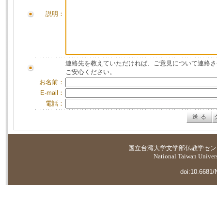
説明：
連絡先を教えていただければ、ご意見について連絡さ
ご安心ください。
お名前：
E-mail：
電話：
国立台湾大学
文学部仏教学セン
National Taiwan Universi
doi:10.6681