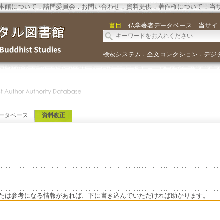
本館について
．
諮問委員会
．
お問い合わせ
．
資料提供
．
著作権について
．
当
｜
書目
｜
仏学著者データベース
｜
当サイ
検索システム
全文コレクション
デジ
．
．
ータベース
資料改正
たは参考になる情報があれば、下に書き込んでいただければ助かります。