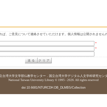
れば、ご意見について連絡させていただけます。個人情報は公開されません
*
*
立台湾大学
文学部仏教学センター
．
国立台湾大学デジタル人文学科研究セン
National Taiwan University Library © 1995 - 2026. All rights reserved
doi:10.6681/NTURCDH.DB_DLMBS/Collection