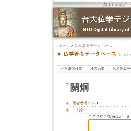
サイトマップ
．
．
ホーム
>
仏学著者データベース
仏学著者検索
検索結果
仏学著者デ
關炯
著者番号
95981
別名：
ご意見やご指摘など、ま