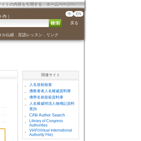
サイトの内容を引用する
．
ホームページへ
中
EN
ト内
｜
戻る
タル仏経
言語レッスン
リンク
．
．
関連サイト
。
人名規範檢索
。
佛教著者人名權威資料庫
。
佛學名相規範資料庫
。
人名權威明清人物傳記資料
查詢
。
CiNii Author Search
Library of Congress
。
Authorities
VIAF(Virtual International
。
Authority File)