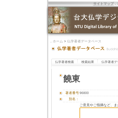
サイトマップ
．
．
ホーム
>
仏学著者データベース
仏学著者検索
検索結果
仏学著者デ
饒東
著者番号
96800
別名：
ご意見やご指摘など、ま