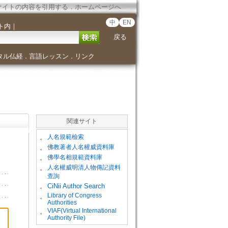
サイトの内容を引用する
．
ホームページへ
中
EN
ト内
｜
戻る
タル仏経
言語レッスン
リンク
．
．
関連サイト
。
人名規範檢索
。
佛教著者人名權威資料庫
。
佛學名相規範資料庫
。
人名權威明清人物傳記資料
查詢
。
CiNii Author Search
Library of Congress
。
Authorities
VIAF(Virtual International
。
Authority File)