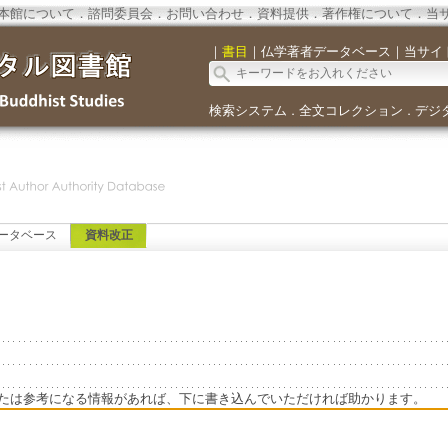
本館について
．
諮問委員会
．
お問い合わせ
．
資料提供
．
著作権について
．
当
｜
書目
｜
仏学著者データベース
｜
当サイ
検索システム
全文コレクション
デジ
．
．
ータベース
資料改正
たは参考になる情報があれば、下に書き込んでいただければ助かります。