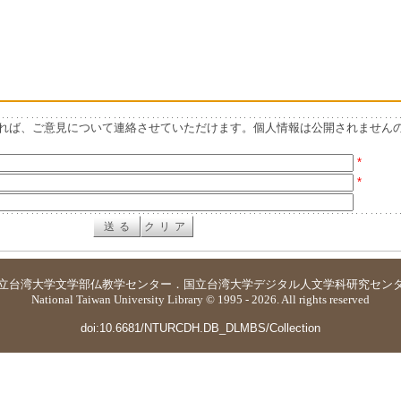
れば、ご意見について連絡させていただけます。個人情報は公開されません
*
*
立台湾大学
文学部仏教学センター
．
国立台湾大学デジタル人文学科研究セン
National Taiwan University Library © 1995 - 2026. All rights reserved
doi:10.6681/NTURCDH.DB_DLMBS/Collection