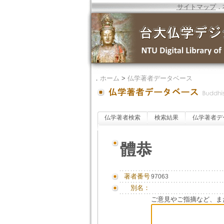
サイトマップ
．
．
ホーム
>
仏学著者データベース
仏学著者検索
検索結果
仏学著者デ
體恭
著者番号
97063
別名：
ご意見やご指摘など、ま