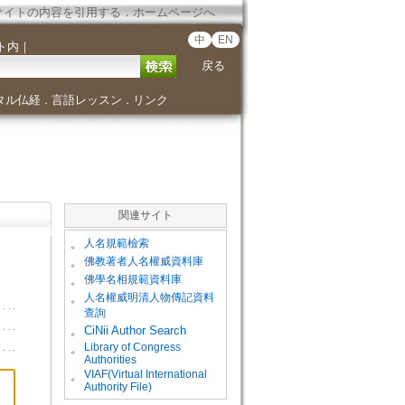
サイトの内容を引用する
．
ホームページへ
中
EN
ト内
｜
戻る
タル仏経
言語レッスン
リンク
．
．
関連サイト
。
人名規範檢索
。
佛教著者人名權威資料庫
。
佛學名相規範資料庫
。
人名權威明清人物傳記資料
查詢
。
CiNii Author Search
Library of Congress
。
Authorities
VIAF(Virtual International
。
Authority File)