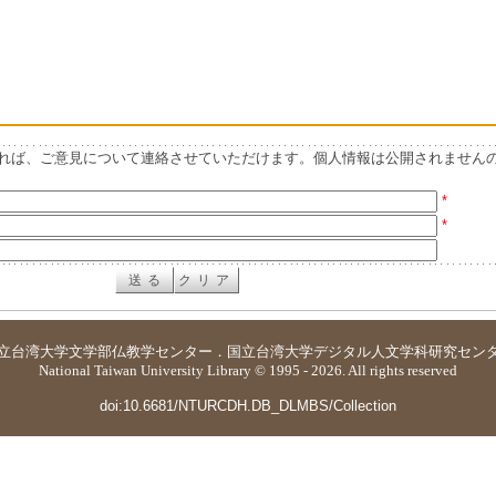
れば、ご意見について連絡させていただけます。個人情報は公開されません
*
*
立台湾大学
文学部仏教学センター
．
国立台湾大学デジタル人文学科研究セン
National Taiwan University Library © 1995 - 2026. All rights reserved
doi:10.6681/NTURCDH.DB_DLMBS/Collection