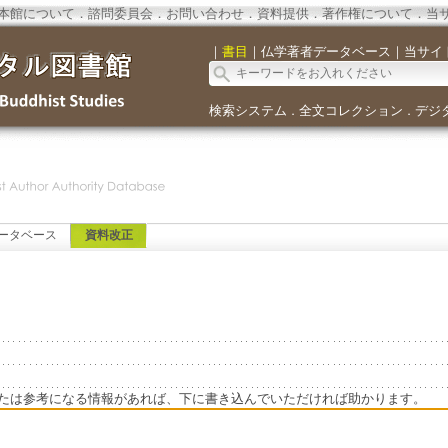
本館について
．
諮問委員会
．
お問い合わせ
．
資料提供
．
著作権について
．
当
｜
書目
｜
仏学著者データベース
｜
当サイ
検索システム
全文コレクション
デジ
．
．
ータベース
資料改正
たは参考になる情報があれば、下に書き込んでいただければ助かります。