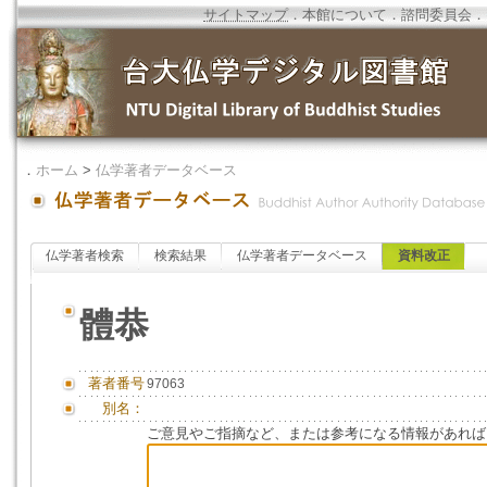
サイトマップ
．
本館について
．
諮問委員会
．
．
ホーム
>
仏学著者データベース
仏学著者検索
検索結果
仏学著者データベース
資料改正
體恭
著者番号
97063
別名：
ご意見やご指摘など、または参考になる情報があれば