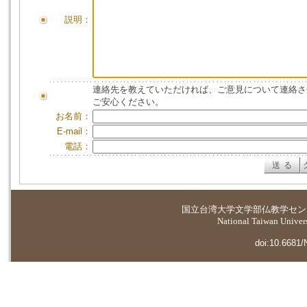
説明：
連絡先を教えていただければ、ご意見について連絡さ
ご安心ください。
お名前：
E-mail：
電話：
国立台湾大学
文学部仏教学セン
National Taiwan Universi
doi:10.6681