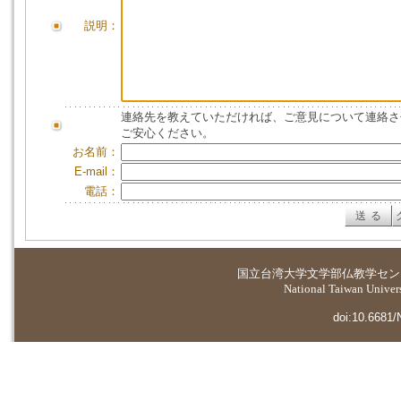
説明：
連絡先を教えていただければ、ご意見について連絡さ
ご安心ください。
お名前：
E-mail：
電話：
国立台湾大学
文学部仏教学セン
National Taiwan Universi
doi:10.6681