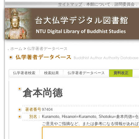
サイトマップ
．
本館について
．
諮問委員会
．
．
ホーム
>
仏学著者データベース
仏学著者検索
検索結果
仏学著者データベース
資料改正
倉本尚德
著者番号
97404
別名：
Kuramoto, Hisanori=Kuramoto, Shotoku=倉本尚徳
ご意見やご指摘など、または参考になる情報があれば