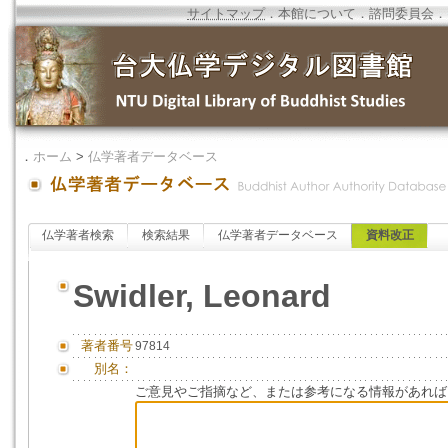
サイトマップ
．
本館について
．
諮問委員会
．
．
ホーム
>
仏学著者データベース
仏学著者検索
検索結果
仏学著者データベース
資料改正
Swidler, Leonard
著者番号
97814
別名：
ご意見やご指摘など、または参考になる情報があれば