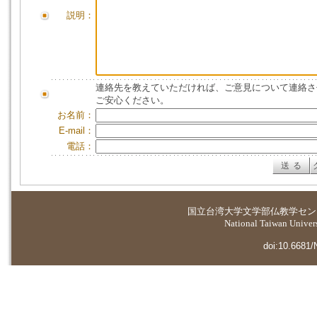
説明：
連絡先を教えていただければ、ご意見について連絡さ
ご安心ください。
お名前：
E-mail：
電話：
国立台湾大学
文学部仏教学セン
National Taiwan Universi
doi:10.6681