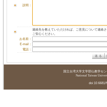
説明：
連絡先を教えていただければ、ご意見について連絡さ
ご安心ください。
お名前：
E-mail：
電話：
国立台湾大学
文学部仏教学セン
National Taiwan Universi
doi:10.6681