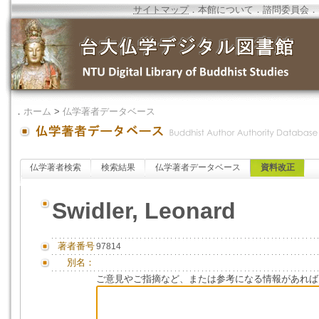
サイトマップ
．
本館について
．
諮問委員会
．
．
ホーム
>
仏学著者データベース
仏学著者検索
検索結果
仏学著者データベース
資料改正
Swidler, Leonard
著者番号
97814
別名：
ご意見やご指摘など、または参考になる情報があれば