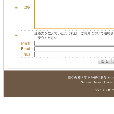
説明：
連絡先を教えていただければ、ご意見について連絡さ
ご安心ください。
お名前：
E-mail：
電話：
国立台湾大学
文学部仏教学セン
National Taiwan Universi
doi:10.6681