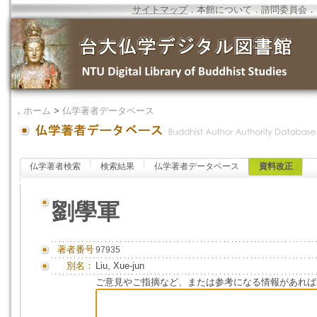
サイトマップ
．
本館について
．
諮問委員会
．
．
ホーム
>
仏学著者データベース
仏学著者検索
検索結果
仏学著者データベース
資料改正
劉學軍
著者番号
97935
別名：
Liu, Xue-jun
ご意見やご指摘など、または参考になる情報があれば