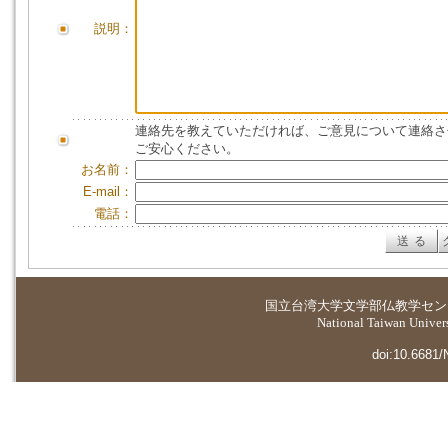
説明：
連絡先を教えていただければ、ご意見について連絡さ
ご安心ください。
お名前：
E-mail：
電話：
国立台湾大学
文学部仏教学セン
National Taiwan Universi
doi:10.6681