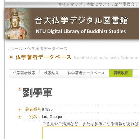
サイトマップ
．
本館について
．
諮問委員会
．
．
ホーム
>
仏学著者データベース
仏学著者検索
検索結果
仏学著者データベース
資料改正
劉學軍
著者番号
97935
別名：
Liu, Xue-jun
ご意見やご指摘など、または参考になる情報があれば