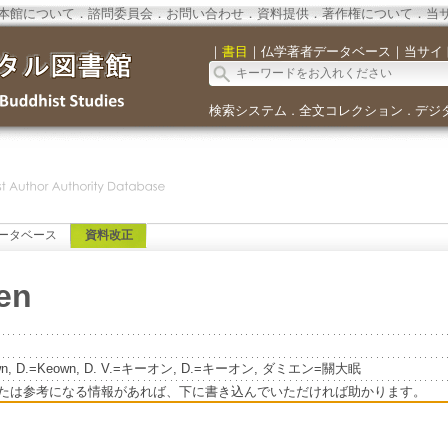
本館について
．
諮問委員会
．
お問い合わせ
．
資料提供
．
著作権について
．
当
｜
書目
｜
仏学著者データベース
｜
当サイ
検索システム
全文コレクション
デジ
．
．
ータベース
資料改正
en
eown, D.=Keown, D. V.=キーオン, D.=キーオン, ダミエン=關大眠
たは参考になる情報があれば、下に書き込んでいただければ助かります。