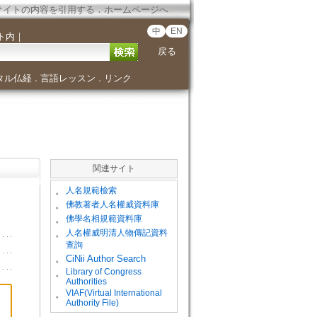
サイトの内容を引用する
．
ホームページへ
中
EN
ト内
｜
戻る
タル仏経
言語レッスン
リンク
．
．
関連サイト
。
人名規範檢索
。
佛教著者人名權威資料庫
。
佛學名相規範資料庫
。
人名權威明清人物傳記資料
查詢
。
CiNii Author Search
Library of Congress
。
Authorities
VIAF(Virtual International
。
Authority File)