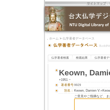
サイトマップ
．
．
ホーム
>
仏学著者データベース
仏学著者検索
検索結果
仏学著者デ
Keown, Dami
+1951 ~
著者番号
9929
別名：
Keown, Damien V.=K
ご意見やご指摘など、ま