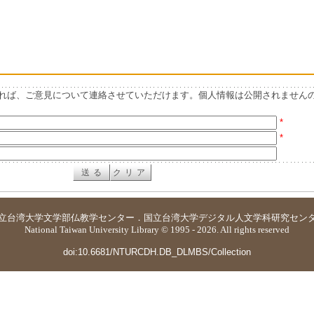
れば、ご意見について連絡させていただけます。個人情報は公開されません
*
*
立台湾大学
文学部仏教学センター
．
国立台湾大学デジタル人文学科研究セン
National Taiwan University Library © 1995 - 2026. All rights reserved
doi:10.6681/NTURCDH.DB_DLMBS/Collection