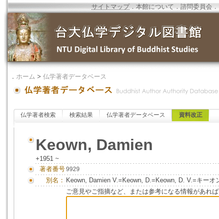
サイトマップ
．
本館について
．
諮問委員会
．
．
ホーム
>
仏学著者データベース
仏学著者検索
検索結果
仏学著者データベース
資料改正
Keown, Damien
+1951 ~
著者番号
9929
別名：
Keown, Damien V.=Keown, D.=Keown, D. V
ご意見やご指摘など、または参考になる情報があれば