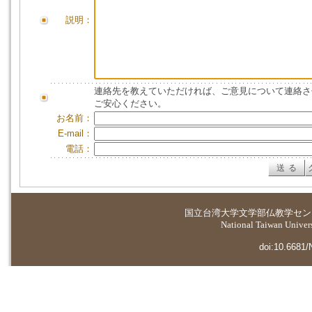
説明：
連絡先を教えていただければ、ご意見について連絡さ
ご安心ください。
お名前：
E-mail：
電話：
国立台湾大学
文学部仏教学セン
National Taiwan Universi
doi:10.6681