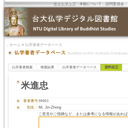
サイトマップ
．
本館について
．
諮問委員会
．
．
ホーム
>
仏学著者データベース
仏学著者検索
検索結果
仏学著者データベース
資料改正
米進忠
著者番号
99963
別名：
Mi, Jin-Zhong
ご意見やご指摘など、または参考になる情報があれば