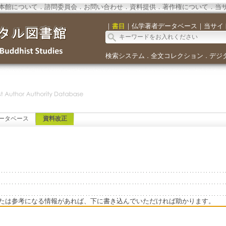
本館について
．
諮問委員会
．
お問い合わせ
．
資料提供
．
著作権について
．
当
｜
書目
｜
仏学著者データベース
｜
当サイ
検索システム
全文コレクション
デジ
．
．
ータベース
資料改正
たは参考になる情報があれば、下に書き込んでいただければ助かります。