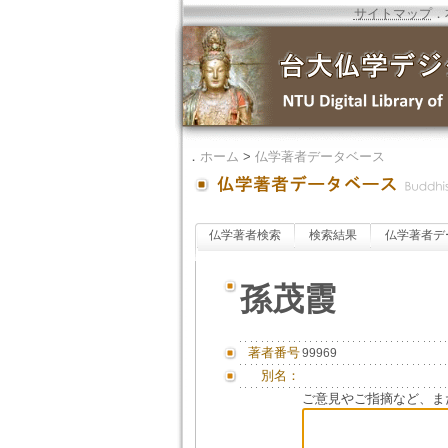
サイトマップ
．
．
ホーム
>
仏学著者データベース
仏学著者検索
検索結果
仏学著者デ
孫茂霞
著者番号
99969
別名：
ご意見やご指摘など、ま