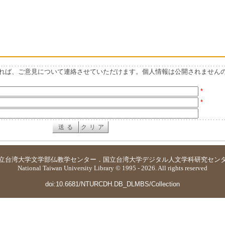
れば、ご意見について連絡させていただけます。個人情報は公開されません
*
*
立台湾大学
文学部仏教学センター
．
国立台湾大学デジタル人文学科研究セン
National Taiwan University Library © 1995 - 2026. All rights reserved
doi:10.6681/NTURCDH.DB_DLMBS/Collection