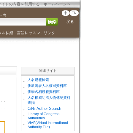
サイトの内容を引用する
．
ホームページへ
中
EN
ト内
｜
戻る
タル仏経
言語レッスン
リンク
．
．
関連サイト
。
人名規範檢索
。
佛教著者人名權威資料庫
。
佛學名相規範資料庫
。
人名權威明清人物傳記資料
查詢
。
CiNii Author Search
Library of Congress
。
Authorities
VIAF(Virtual International
。
Authority File)