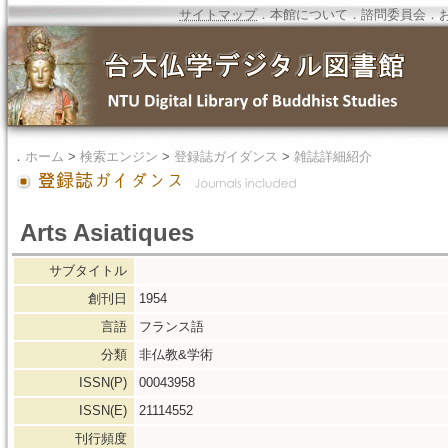
サイトマップ
．
本館について
．
諮問委員会
．
．
ホーム
>
検索エンジン
>
登録誌ガイダンス
>
雑誌詳細紹介
Arts Asiatiques
サブタイトル
創刊日
1954
言語
フランス語
分類
非仏教&学術
ISSN(P)
00043958
ISSN(E)
21114552
刊行頻度