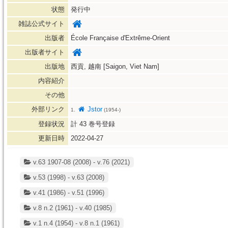
状態
発行中
雑誌公式サイト
出版者
École Française d'Extrême-Orient
出版者サイト
出版地
西貢, 越南 [Saigon, Viet Nam]
内容紹介
その他
外部リンク
Jstor
1.
(1954-)
登録状況
計
43
巻号登録
更新日時
2022-04-27
v.63 1907-08 (2008) - v.76 (2021)
v.53 (1998) - v.63 (2008)
v.41 (1986) - v.51 (1996)
v.8 n.2 (1961) - v.40 (1985)
v.1 n.4 (1954) - v.8 n.1 (1961)