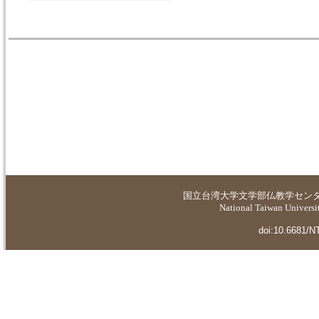
国立台湾大学
文学部仏教学セン
National Taiwan Universit
doi:10.6681/