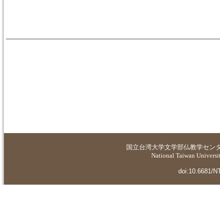
国立台湾大学
文学部仏教学セン
National Taiwan Universit
doi:10.6681/