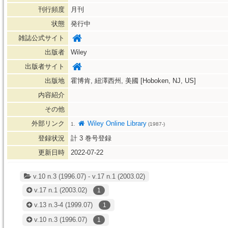
刊行頻度
月刊
状態
発行中
雑誌公式サイト
出版者
Wiley
出版者サイト
出版地
霍博肯, 紐澤西州, 美國 [Hoboken, NJ, US]
内容紹介
その他
外部リンク
Wiley Online Library
1.
(1987-)
登録状況
計
3
巻号登録
更新日時
2022-07-22
v.10 n.3 (1996.07) - v.17 n.1 (2003.02)
v.17 n.1
(2003.02)
1
v.13 n.3-4
(1999.07)
1
v.10 n.3
(1996.07)
1