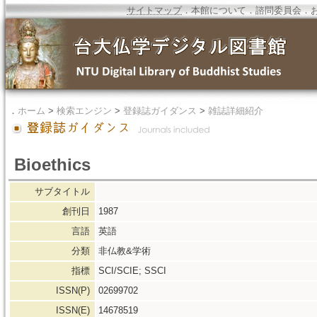
サイトマップ
．
本館について
．
諮問委員会
．
．
ホーム
>
検索エンジン
>
登録誌ガイダンス
>
雑誌詳細紹介
Bioethics
サブタイトル
創刊日
1987
言語
英語
分類
非仏教&学術
指標
SCI/SCIE; SSCI
ISSN(P)
02699702
ISSN(E)
14678519