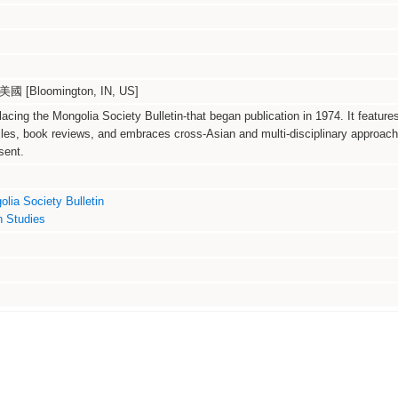
Bloomington, IN, US]
lacing the Mongolia Society Bulletin-that began publication in 1974. It feature
icles, book reviews, and embraces cross-Asian and multi-disciplinary approach
sent.
lia Society Bulletin
n Studies