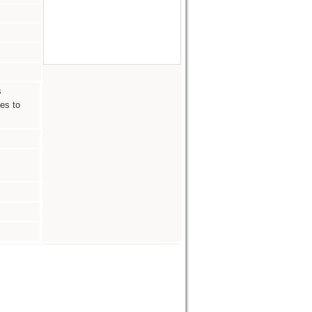
s
es to