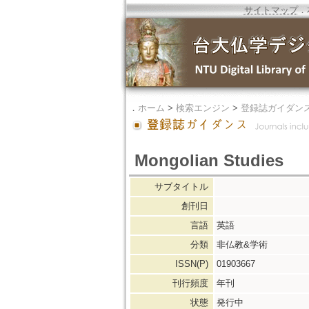
サイトマップ
．
．
ホーム
>
検索エンジン
>
登録誌ガイダン
Mongolian Studies
サブタイトル
創刊日
言語
英語
分類
非仏教&学術
ISSN(P)
01903667
刊行頻度
年刊
状態
発行中