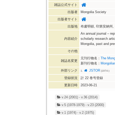
雑誌公式サイト
出版者
Mongolia Society
出版者サイト
出版地
布盧明頓, 印第安納州, 美國 [
An annual journal – rep
内容紹介
scholarly research art
Mongolia, past and pre
その他
元刊行物名：
The Mongo
雑誌名変更
新刊行物名：
Mongolia
外部リンク
JSTOR
1.
(1974-)
登録状況
計
22
巻号登録
更新日時
2023-06-21
v.24 (2001) - v.36 (2014)
v.5 (1978-1979) - v.23 (2000)
v.1 (1974) - v.2 (1975)