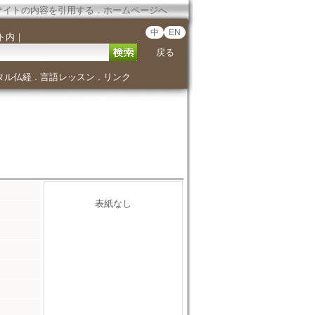
サイトの内容を引用する
．
ホームページへ
中
EN
ト内
｜
戻る
タル仏経
言語レッスン
リンク
．
．
表紙なし