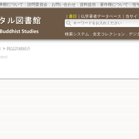
本館について
．
諮問委員会
．
お問い合わせ
．
資料提供
．
著作権について
．
当
｜
書目
｜
仏学著者データベース
｜
当サイ
検索システム
全文コレクション
デジ
．
．
ス
>
雑誌詳細紹介