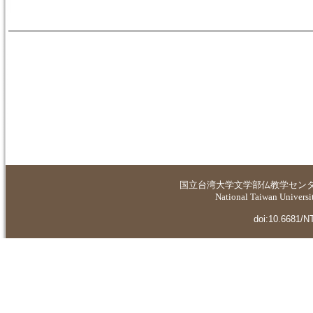
国立台湾大学
文学部仏教学セン
National Taiwan Universit
doi:10.6681/