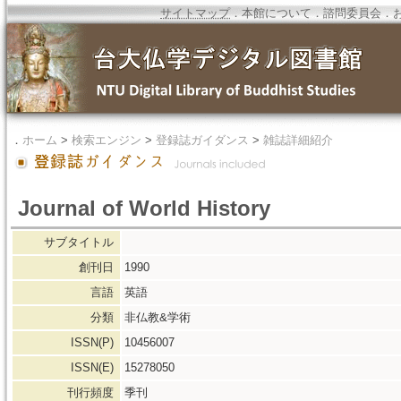
サイトマップ
．
本館について
．
諮問委員会
．
．
ホーム
>
検索エンジン
>
登録誌ガイダンス
>
雑誌詳細紹介
Journal of World History
サブタイトル
創刊日
1990
言語
英語
分類
非仏教&学術
ISSN(P)
10456007
ISSN(E)
15278050
刊行頻度
季刊