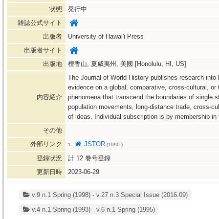
状態
発行中
雑誌公式サイト
出版者
University of Hawai'i Press
出版者サイト
出版地
檀香山, 夏威夷州, 美國 [Honolulu, HI, US]
The Journal of World History publishes research into h
evidence on a global, comparative, cross-cultural, or t
内容紹介
phenomena that transcend the boundaries of single sta
population movements, long-distance trade, cross-cult
of ideas. Individual subscription is by membership in
その他
外部リンク
JSTOR
1.
(1990-)
登録状況
計
12
巻号登録
更新日時
2023-06-29
v.9 n.1 Spring (1998) - v.27 n.3 Special Issue (2016.09)
v.4 n.1 Spring (1993) - v.6 n.1 Spring (1995)