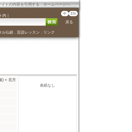
サイトの内容を引用する
．
ホームページへ
中
EN
ト内
｜
戻る
タル仏経
言語レッスン
リンク
．
．
學版) = 北方
表紙なし