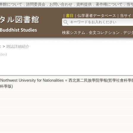
本館について
．
諮問委員会
．
お問い合わせ
．
資料提供
．
著作権について
．
当
｜
書目
｜
仏学著者データベース
｜
当サイ
検索システム
全文コレクション
デジ
．
．
ス
>
雑誌詳細紹介
ond Northwest University for Nationalities = 西北第二民族學院學報(哲學社會科
科學版)