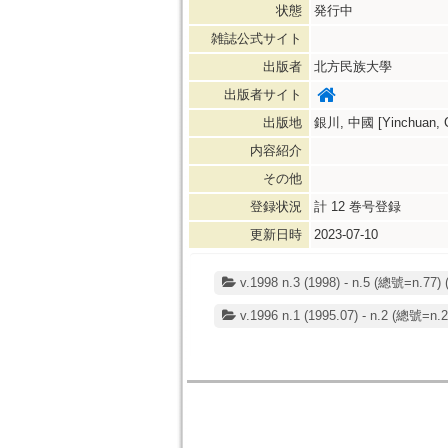
状態
発行中
雑誌公式サイト
出版者
北方民族大學
出版者サイト
出版地
銀川, 中國 [Yinchuan, C
内容紹介
その他
登録状況
計
12
巻号登録
更新日時
2023-07-10
v.1998 n.3 (1998) - n.5 (總號=n.77) 
v.1996 n.1 (1995.07) - n.2 (總號=n.2