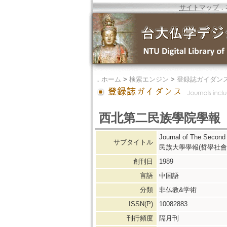
サイトマップ
．
．
ホーム
>
検索エンジン
>
登録誌ガイダン
西北第二民族學院學報
Journal of The Sec
サブタイトル
民族大學學報(哲學社會
創刊日
1989
言語
中国語
分類
非仏教&学術
ISSN(P)
10082883
刊行頻度
隔月刊